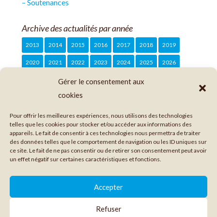
– Soutenances
Archive des actualités par année
2013
2014
2015
2016
2017
2018
2019
2020
2021
2022
2023
2024
2025
2026
Gérer le consentement aux
cookies
Pour offrir les meilleures expériences, nous utilisons des technologies
telles que les cookies pour stocker et/ou accéder aux informations des
appareils. Le fait de consentir à ces technologies nous permettra de traiter
des données telles que le comportement de navigation ou les ID uniques sur
ce site. Le fait de ne pas consentir ou de retirer son consentement peut avoir
un effet négatif sur certaines caractéristiques et fonctions.

Accepter
Refuser
© 2026 IRGO. Tous droits réservés /
Crédits et