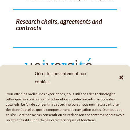
Research chairs, agreements and
contracts
Gérer le consentement aux
cookies
Pour offrir les meilleures expériences, nous utilisons des technologies
telles que les cookies pour stocker et/ou accéder aux informations des
appareils. Le fait de consentir à ces technologies nous permettra de traiter
des données telles que le comportement de navigation ou les ID uniques sur
GO BACK TO PERMANENT MEMBERS
ce site. Le fait de ne pas consentir ou de retirer son consentement peut avoir
un effet négatif sur certaines caractéristiques et fonctions.