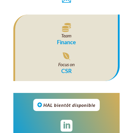

Team
Finance

Focus on
CSR
HAL bientôt disponible
